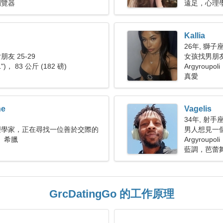
瀏覽器
遠足，心理
Kallia
26年, 獅子
友 25-29
女孩找男朋友 
1")， 83 公斤 (182 磅)
Argyroupoli
真愛
ne
Vagelis
34年, 射手
理學家，正在尋找一位善於交際的
男人想見一
i， 希臘
Argyroupo
藍調，芭蕾
GrcDatingGo 的工作原理