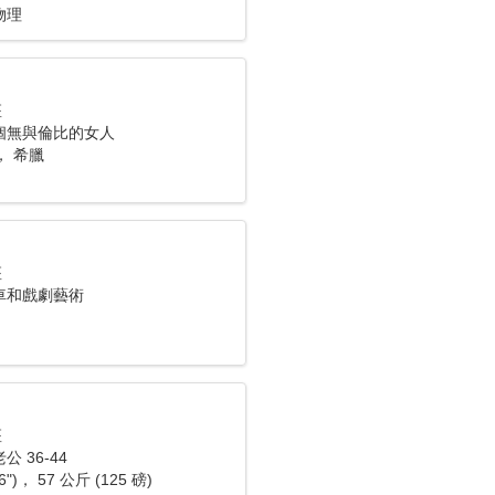
物理
座
個無與倫比的女人
li， 希臘
座
車和戲劇藝術
座
 36-44
6")， 57 公斤 (125 磅)