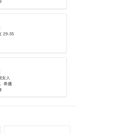
學
座
29-35
座
個女人
li， 希臘
舞