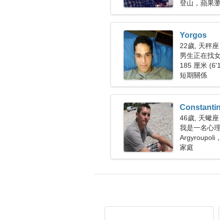
登山，蘋果
Yorgos
22歲, 天秤座
男生正在找女朋
185 厘米 (6'
短期關係
Constanti
46歲, 天蠍座
我是一名心
女性
Argyroupol
家庭