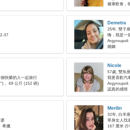
健康飲食，
Demetra
25年, 雙子
-37
嗨，我是一
Argyroupo
婚姻
Nicole
57歲, 雙魚
一個快樂的人一起旅行
我更喜歡汽
7")， 69 公斤 (152 磅)
Argyroupoli
認真的感情
Merilin
32年, 白羊
老婆
單身女人找老公
i， 希臘
167 厘米 (5'