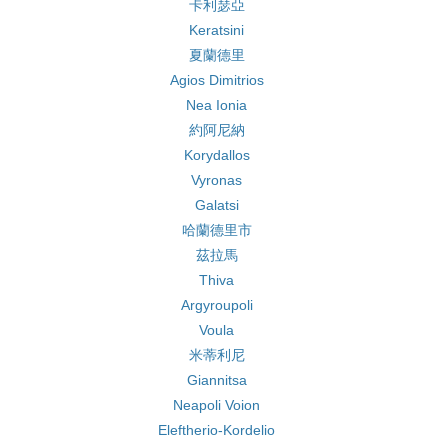
卡利瑟亞
Keratsini
夏蘭德里
Agios Dimitrios
Nea Ionia
約阿尼納
Korydallos
Vyronas
Galatsi
哈蘭德里市
茲拉馬
Thiva
Argyroupoli
Voula
米蒂利尼
Giannitsa
Neapoli Voion
Eleftherio-Kordelio