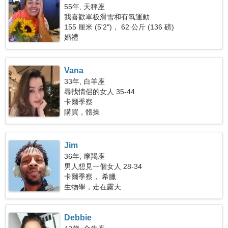
55年, 天秤座
我喜歡單板滑雪和有氧運動
155 厘米 (5'2")， 62 公斤 (136 磅)
婚禮
Vana
33年, 白羊座
尋找情侶的女人 35-44
卡爾季察
購買，體操
Jim
36年, 摩羯座
男人想見一個女人 28-34
卡爾季察， 希臘
生物學，走在露天
Debbie