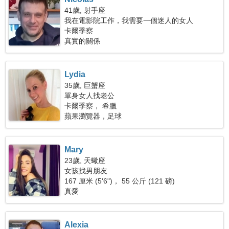
41歲, 射手座
我在電影院工作，我需要一個迷人的女人
卡爾季察
真實的關係
Lydia
35歲, 巨蟹座
單身女人找老公
卡爾季察， 希臘
蘋果瀏覽器，足球
Mary
23歲, 天蠍座
女孩找男朋友
167 厘米 (5'6")， 55 公斤 (121 磅)
真愛
Alexia