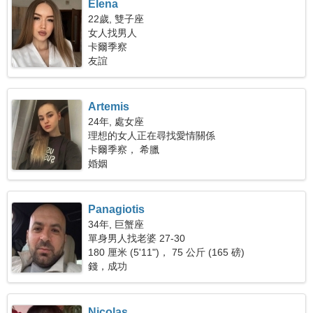
Elena
22歲, 雙子座
女人找男人
卡爾季察
友誼
Artemis
24年, 處女座
理想的女人正在尋找愛情關係
卡爾季察， 希臘
婚姻
Panagiotis
34年, 巨蟹座
單身男人找老婆 27-30
180 厘米 (5'11")， 75 公斤 (165 磅)
錢，成功
Nicolas