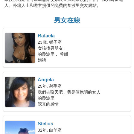
人、外籍人士和遊客提供的免費的黎波里交友網站。
男女在線
Rafaela
23歲, 獅子座
女孩找男朋友
的黎波里， 希臘
婚禮
Angela
25年, 射手座
我們去聊天吧，我是個聰明的女人
的黎波里
認真的感情
Stelios
32年, 白羊座