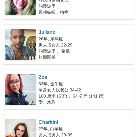
尋找情侶的女人
的黎波里
視頻編輯，植物
Juliano
26年, 摩羯座
男人找女人 22-29
的黎波里， 希臘
短期關係
Zoe
33年, 金牛座
單身女人找老公 34-42
160 厘米 (5'3")， 64 公斤 (141 磅)
愛，水彩
Charitini
27年, 白羊座
女人找男人 29-39